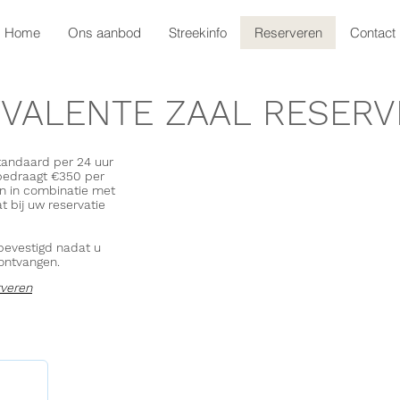
Home
Ons aanbod
Streekinfo
Reserveren
Contact
YVALENTE ZAAL RESER
tandaard per 24 uur
 bedraagt €350 per
en in combinatie met
at bij uw reservatie
 bevestigd nadat u
 ontvangen.
rveren