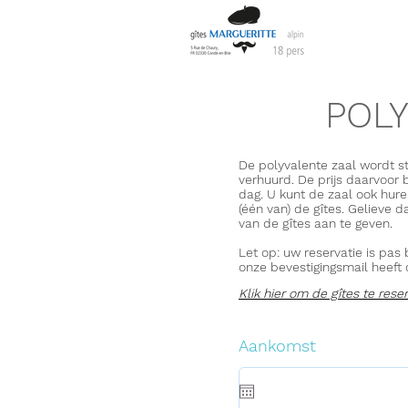
POL
De polyvalente zaal wordt s
verhuurd. De prijs daarvoor
dag. U kunt de zaal ook hur
(één van) de gîtes. Gelieve d
van de gîtes aan te geven.
Let op: uw reservatie is pas
onze bevestigingsmail heeft
Klik hier om de gîtes te rese
r
Aankomst
*
e
q
u